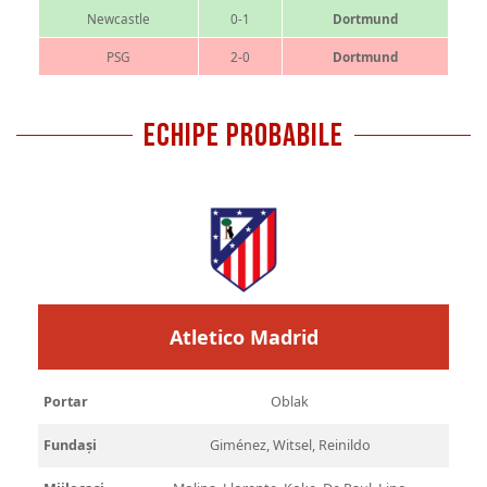
Newcastle
0-1
Dortmund
PSG
2-0
Dortmund
ECHIPE PROBABILE
Atletico Madrid
Portar
Oblak
Fundași
Giménez, Witsel, Reinildo