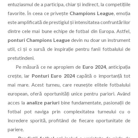
entuziasmul de a participa, chiar și indirect, la competițiile
favorite. În ceea ce privește
Champions League
, emoția
este amplificată de prestigiul și intensitatea confruntărilor
dintre cele mai bune echipe de fotbal din Europa. Astfel,
ponturi Champions League
devin nu doar un instrument
util, ci și o sursă de inspirație pentru fanii fotbalului de
pretutindeni.
Pe măsură ce ne apropiem de
Euro 2024
, anticipația
crește, iar
Ponturi Euro 2024
capătă o importanță tot
mai mare. Acest turneu, care reunește elitele fotbalului
european, oferă oportunități unice pentru pariori. Având
acces la
analize pariuri
bine fundamentate, pasionații de
fotbal pot naviga prin complexitatea turneului cu o
încredere sporită, profitând de fiecare oportunitate de
pariere.