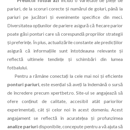
Predictii fotbal azi
includ o varietate de piețe de
pariuri, de la scoruri corecte și numărul de goluri, până la
pariuri pe jucători și evenimente specifice din meci.
Diversitatea opțiunilor de pariere asigură că fiecare parior
poate găsi ponturi care să corespundă propriilor strategii
și preferințe. În plus, actualizările constante ale predicțiilor
asigură că informațiile sunt întotdeauna relevante și
reflectă ultimele tendințe și schimbări din lumea
fotbalului.
Pentru a rămâne conectați la cele mai noi și eficiente
ponturi pariuri
, este esențial să aveți la îndemână o sursă
de încredere precum xpertbet.ro. Site-ul se angajează să
ofere conținut de calitate, accesibil atât pariorilor
experimentați, cât și celor noi în acest domeniu. Acest
angajament se reflectă în acuratețea și profunzimea
analize pariuri
disponibile, concepute pentru a vă ajuta să