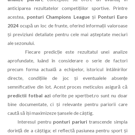
anticiparea rezultatelor competițiilor sportive. Printre
acestea,
ponturi Champions League
și
Ponturi Euro
2024
ocupă un loc de frunte, oferind informații valoroase
și previziuni detaliate pentru cele mai așteptate meciuri
ale sezonului.
Fiecare predicție este rezultatul unei analize
aprofundate, luând în considerare o serie de factori
precum forma actuală a echipelor, istoricul întâlnirilor
directe, condițiile de joc și eventualele absențe
semnificative din lot. Acest proces meticulos asigură că
predictii fotbal azi
oferite pe xpertbet.ro sunt nu doar
bine documentate, ci și relevante pentru pariorii care
caută să își maximizeze șansele de câștig.
Interesul pentru
ponturi pariuri
transcende simpla
dorință de a câștiga; el reflectă pasiunea pentru sport și