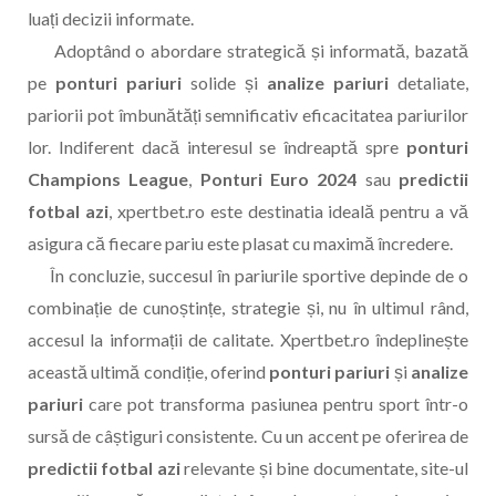
luați decizii informate.
Adoptând o abordare strategică și informată, bazată
pe
ponturi pariuri
solide și
analize pariuri
detaliate,
pariorii pot îmbunătăți semnificativ eficacitatea pariurilor
lor. Indiferent dacă interesul se îndreaptă spre
ponturi
Champions League
,
Ponturi Euro 2024
sau
predictii
fotbal azi
, xpertbet.ro este destinatia ideală pentru a vă
asigura că fiecare pariu este plasat cu maximă încredere.
În concluzie, succesul în pariurile sportive depinde de o
combinație de cunoștințe, strategie și, nu în ultimul rând,
accesul la informații de calitate. Xpertbet.ro îndeplinește
această ultimă condiție, oferind
ponturi pariuri
și
analize
pariuri
care pot transforma pasiunea pentru sport într-o
sursă de câștiguri consistente. Cu un accent pe oferirea de
predictii fotbal azi
relevante și bine documentate, site-ul