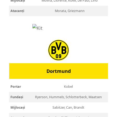
Mijlocași
Molina, Llorente, Koke, De Paul, Lino
Atacanți
Morata, Griezmann
Dortmund
Portar
Kobel
Fundași
Ryerson, Hummels, Schlotterbeck, Maatsen
Mijlocași
Sabitzer, Can, Brandt