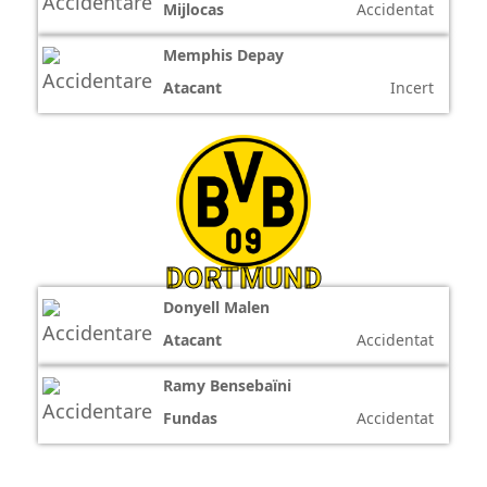
Mijlocas
Accidentat
Memphis Depay
Atacant
Incert
DORTMUND
Donyell Malen
Atacant
Accidentat
Ramy Bensebaïni
Fundas
Accidentat