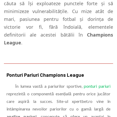
căuta să își exploateze punctele forte și să
minimizeze vulnerabilitățile. Cu mize atât de
mari, pasiunea pentru fotbal și dorința de
victorie vor fi, fără îndoială, elementele
definitorii ale acestei bătălii în
Champions
League
.
Ponturi Pariuri Champions League
În lumea vastă a pariurilor sportive,
ponturi pariuri
reprezintă o componentă esențială pentru orice jucător
care aspiră la succes. Site-ul xpertbet.ro vine în
întâmpinarea nevoilor pariorilor cu o gamă largă de
analize pariuri
, concepute să ofere un avantaj în