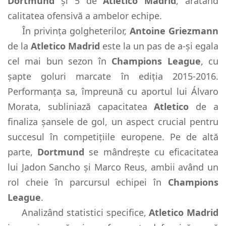
Dortmund
și 5 de
Atletico Madrid
, arătând
calitatea ofensivă a ambelor echipe.
În privința golgheterilor,
Antoine Griezmann
de la
Atletico Madrid
este la un pas de a-și egala
cel mai bun sezon în
Champions League
, cu
șapte goluri marcate în ediția 2015-2016.
Performanța sa, împreună cu aportul lui Álvaro
Morata, subliniază capacitatea
Atletico
de a
finaliza șansele de gol, un aspect crucial pentru
succesul în competițiile europene. Pe de altă
parte,
Dortmund
se mândrește cu eficacitatea
lui Jadon Sancho și Marco Reus, ambii având un
rol cheie în parcursul echipei în
Champions
League
.
Analizând statistici specifice,
Atletico Madrid