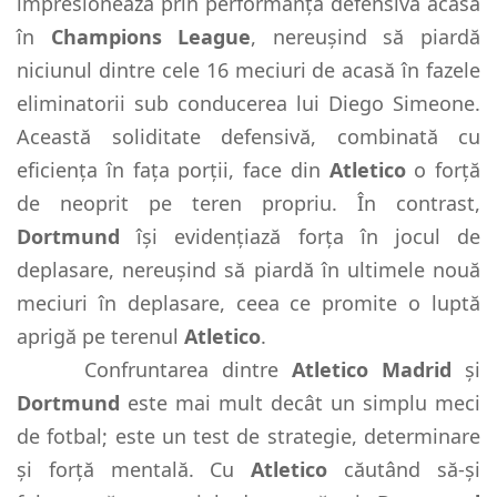
impresionează prin performanța defensivă acasă
în
Champions League
, nereușind să piardă
niciunul dintre cele 16 meciuri de acasă în fazele
eliminatorii sub conducerea lui Diego Simeone.
Această soliditate defensivă, combinată cu
eficiența în fața porții, face din
Atletico
o forță
de neoprit pe teren propriu. În contrast,
Dortmund
își evidențiază forța în jocul de
deplasare, nereușind să piardă în ultimele nouă
meciuri în deplasare, ceea ce promite o luptă
aprigă pe terenul
Atletico
.
Confruntarea dintre
Atletico Madrid
și
Dortmund
este mai mult decât un simplu meci
de fotbal; este un test de strategie, determinare
și forță mentală. Cu
Atletico
căutând să-și