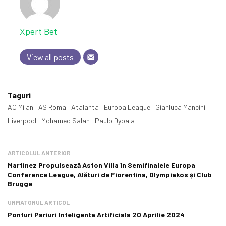
Xpert Bet
View all posts
Taguri
AC Milan
AS Roma
Atalanta
Europa League
Gianluca Mancini
Liverpool
Mohamed Salah
Paulo Dybala
ARTICOLUL ANTERIOR
Martinez Propulsează Aston Villa în Semifinalele Europa
Conference League, Alături de Fiorentina, Olympiakos și Club
Brugge
URMATORUL ARTICOL
Ponturi Pariuri Inteligenta Artificiala 20 Aprilie 2024