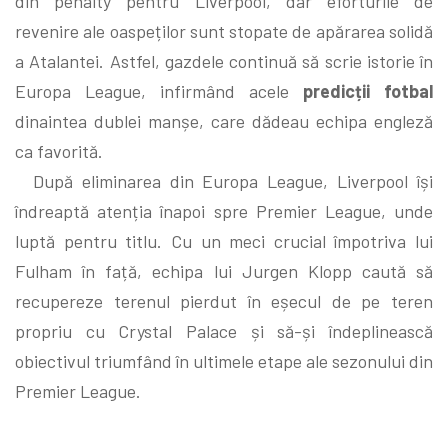
din penalty pentru Liverpool, dar eforturile de
revenire ale oaspeților sunt stopate de apărarea solidă
a Atalantei. Astfel, gazdele continuă să scrie istorie în
Europa League, infirmând acele
predicții fotbal
dinaintea dublei manșe, care dădeau echipa engleză
ca favorită.
După eliminarea din Europa League, Liverpool își
îndreaptă atenția înapoi spre Premier League, unde
luptă pentru titlu. Cu un meci crucial împotriva lui
Fulham în față, echipa lui Jurgen Klopp caută să
recupereze terenul pierdut în eșecul de pe teren
propriu cu Crystal Palace și să-și îndeplinească
obiectivul triumfând în ultimele etape ale sezonului din
Premier League.